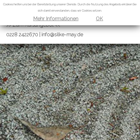
Cookies helfen uns bei der Bereitstellung unserer Dienste. Durch die Nutzung des Angebots erklären Sie
MBSR, MBCT UND MBART
sich damit einverstanden, dass wir Cookies setzen.
SOWIE VERTIEFUNGSANGEBOTE
Mehr Informationen
OK
>> Zum Kursangebot <<
0228 2422670
|
info@silke-may.de